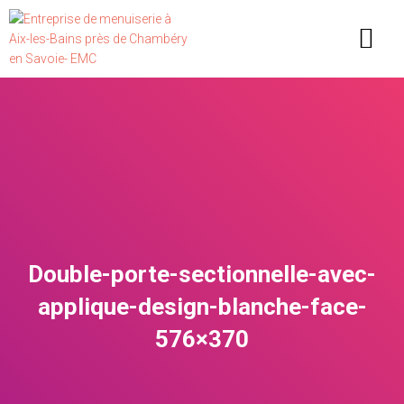
PORTAILS, CLÔTURES ET GARDE CORPS
CONFIGURER VOTRE PORTAIL
Double-porte-sectionnelle-avec-
applique-design-blanche-face-
576×370