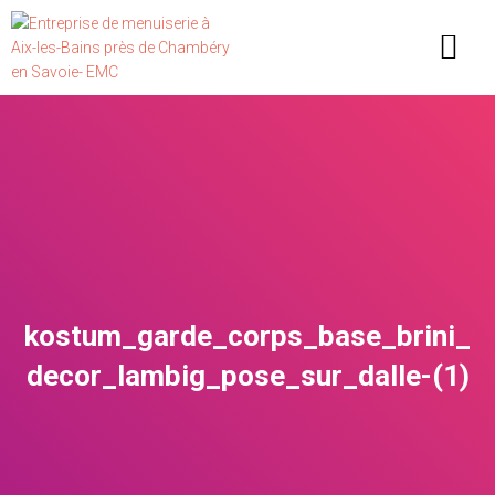
PORTAILS, CLÔTURES ET GARDE CORPS
CONFIGURER VOTRE PORTAIL
kostum_garde_corps_base_brini_
decor_lambig_pose_sur_dalle-(1)