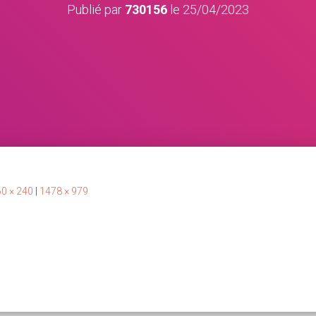
Publié par
730156
le
25/04/2023
0 × 240
|
1478 × 979