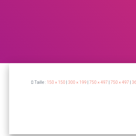
Taille :
150 × 150
|
300 × 199
|
750 × 497
|
750 × 497
|
36