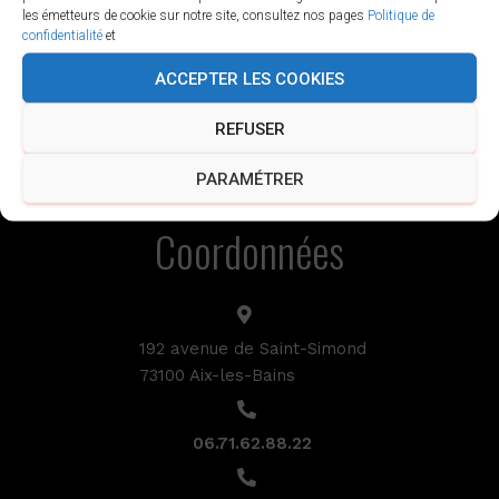
les émetteurs de cookie sur notre site, consultez nos pages
Politique de
Cliquez pour accepter les cookies marketing
confidentialité
et
et activer ce contenu
ACCEPTER LES COOKIES
REFUSER
PARAMÉTRER
Coordonnées
192 avenue de Saint-Simond
73100 Aix-les-Bains
06.71.62.88.22