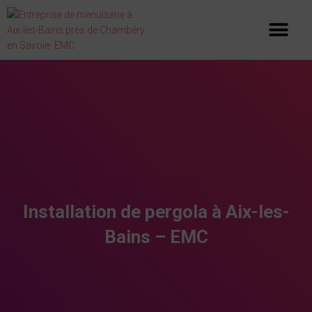
PORTAILS, CLÔTURES ET GARDE CORPS
CONFIGURER VOTRE PORTAIL
Installation de pergola à Aix-les-
Bains – EMC