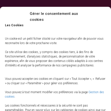
Gérer le consentement aux
cookies
Les Cookies
Taille :
150 × 150
|
300 × 214
|
360 × 240
|
700 × 500
Un cookie est un petit fichier stocké sur votre navigateur afin de pouvoir vous
reconnaitre lors de votre prochaine visite.
Ce site utilise des cookies, y compris des cookies tiers, à des fins de
fonctionnement, d’analyses statistiques, de personnalisation de votre
expérience, afin de vous proposer des contenus ciblés adaptés à vos centres
d’intérêts et analyser la performance de nos campagnes publicitaires.
Vous pouvez accepter ces cookies en cliquant sur « Tout Accepter », « Refuser
» ou cliquer sur « Paramétrer » pour gérer vos préférences.
Vous pouvez à tout moment modifier vos préférences via la page
Gestion des
cookies
.
Les cookies fonctionnels et nécessaires à la sécurité ne sont pas
paramétrables. Pour en savoir plus sur les catégories de cookies ainsi que sur