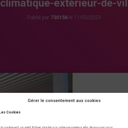
oclimatique-extérieur-de-vi
Publié par
730156
le
11/05/2023
Gérer le consentement aux cookies
Les Cookies
Un cookie est un petit fichier stocké sur votre navigateur afin de pouvoir vous