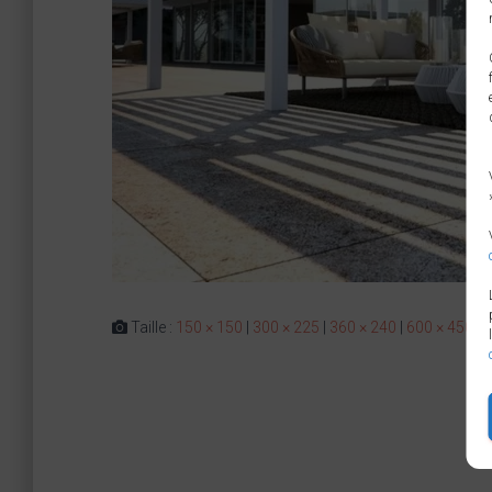
Taille :
150 × 150
|
300 × 225
|
360 × 240
|
600 × 450