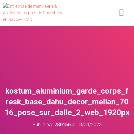
PORTAILS, CLÔTURES ET GARDE CORPS
CONFIGURER VOTRE PORTAIL
kostum_aluminium_garde_corps_f
resk_base_dahu_decor_mellan_70
16_pose_sur_dalle_2_web_1920px
Publié par
730156
le
13/04/2023