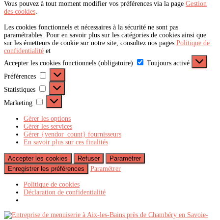
Vous pouvez à tout moment modifier vos préférences via la page
Gestion
des cookies
.
Les cookies fonctionnels et nécessaires à la sécurité ne sont pas
paramétrables. Pour en savoir plus sur les catégories de cookies ainsi que
sur les émetteurs de cookie sur notre site, consultez nos pages
Politique de
confidentialité
et
Accepter
Accepter les cookies fonctionnels (obligatoire)
Toujours activé
les
Préférences
cookies
Préférences
fonctionnels
Statistiques
Statistiques
(obligatoire)
Marketing
Marketing
Gérer les options
Gérer les services
Gérer {vendor_count} fournisseurs
En savoir plus sur ces finalités
Accepter les cookies
Refuser
Paramétrer
Enregistrer les préférences
Paramétrer
Politique de cookies
Déclaration de confidentialité