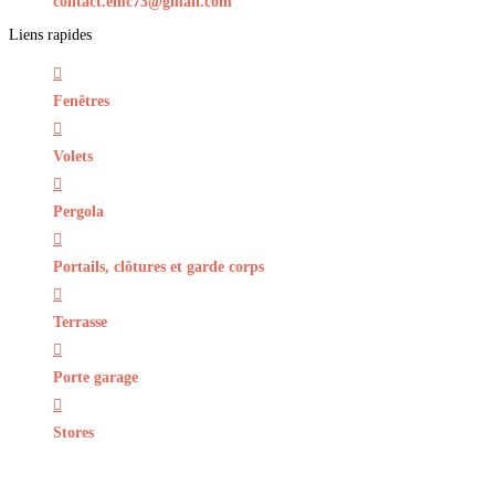
contact.emc73@gmail.com
Liens rapides
Fenêtres
Volets
Pergola
Portails, clôtures et garde corps
Terrasse
Porte garage
Stores
Mentions légales
Politique de confidentialité