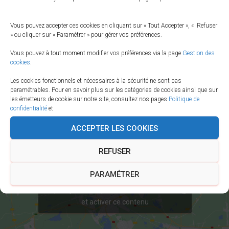
Taille :
150 × 150
|
300 × 214
|
360 × 240
|
700 × 500
Vous pouvez accepter ces cookies en cliquant sur « Tout Accepter », « Refuser
» ou cliquer sur « Paramétrer » pour gérer vos préférences.
Vous pouvez à tout moment modifier vos préférences via la page
Gestion des
cookies
.
Les cookies fonctionnels et nécessaires à la sécurité ne sont pas
paramétrables. Pour en savoir plus sur les catégories de cookies ainsi que sur
les émetteurs de cookie sur notre site, consultez nos pages
Politique de
confidentialité
et
ACCEPTER LES COOKIES
REFUSER
PARAMÉTRER
Cliquez pour accepter les cookies marketing
et activer ce contenu